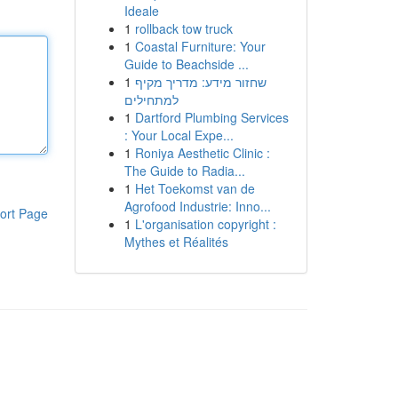
Ideale
1
rollback tow truck
1
Coastal Furniture: Your
Guide to Beachside ...
1
שחזור מידע: מדריך מקיף
למתחילים
1
Dartford Plumbing Services
: Your Local Expe...
1
Roniya Aesthetic Clinic :
The Guide to Radia...
1
Het Toekomst van de
Agrofood Industrie: Inno...
ort Page
1
L'organisation copyright :
Mythes et Réalités