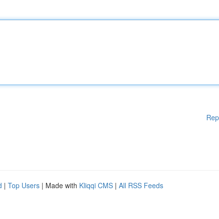
Rep
d
|
Top Users
| Made with
Kliqqi CMS
|
All RSS Feeds