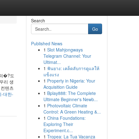
Search
Go
Published News
1
Slot Mahjongways
Telegram Channel: Your
Ultimat...
1
ฟันยาง: เคล็ดลับการดูแลให้
แข็งแรง
의�?도
1
Property in Nigeria: Your
우리 생
Acquisition Guide
 컨텐츠
1
Bplay888: The Complete
병에-대한-
Ultimate Beginner's Newb...
1
Photovoltaic Climate
Control: A Green Heating &...
1
China Foundations:
Exploring Their
Experiment.c...
1
Tropea: La Tua Vacanza