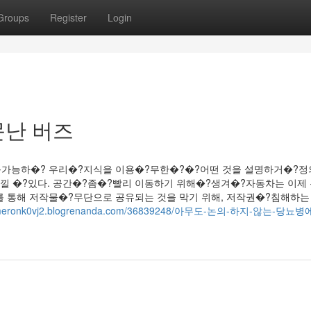
Groups
Register
Login
문난 버즈
불가능하�? 우리�?지식을 이용�?무한�?�?어떤 것을 설명하거�?정
낄 �?있다. 공간�?좀�?빨리 이동하기 위해�?생겨�?자동차는 이제 
를 통해 저작물�?무단으로 공유되는 것을 막기 위해, 저작권�?침해하는
kameronk0vj2.blogrenanda.com/36839248/아무도-논의-하지-않는-당뇨