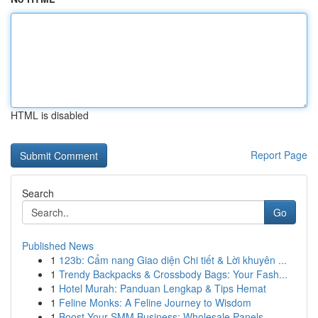
HTML is disabled
Report Page
Search
Go
Published News
1
123b: Cẩm nang Giao diện Chi tiết & Lời khuyên ...
1
Trendy Backpacks & Crossbody Bags: Your Fash...
1
Hotel Murah: Panduan Lengkap & Tips Hemat
1
Feline Monks: A Feline Journey to Wisdom
1
Boost Your SMM Business: Wholesale Panels