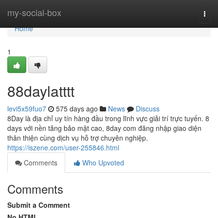
Home
my-social-box
Togg
navi
Home
1
88daylatttt
levi5x59fuo7
575 days ago
News
Discuss
8Day là địa chỉ uy tín hàng đầu trong lĩnh vực giải trí trực tuyến. 8
days với nền tảng bảo mật cao, 8day com đăng nhập giao diện
thân thiện cùng dịch vụ hỗ trợ chuyên nghiệp.
https://iszene.com/user-255846.html
Comments
Who Upvoted
Comments
Submit a Comment
No HTML