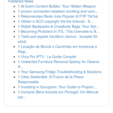
Published News
1
AI Event Content Builder: Your Hidden Weapon
1
proven connection between smoking and canc...
1
Rekomendasi Resto Indo Populer di FYP TikTok
1
Obtain 4-ACO-copyright Via the Internet : A...
1
Stylish Backpacks & Crossbody Bags: Your Styl...
1
Becoming Proficient In ITIL: This Overview to B...
1
Tacki pod wypiek 54x38cm ciemno - komplet 50
sztuk
1
Locação de Munck e Caminhão em Inocência e
Regi...
1
Orca Pro IPTV : Le Guide Complet
1
Unwanted Furniture Removal Sydney for Cleaner
R...
1
Your Samsung Fridge Troubleshooting & Solutions
1
Cebo Sostenible: El Futuro de la Pesca
Responsable
1
Investing in Gurugram: Your Guide to Propert...
1
Comprar Bens Imóveis em Portugal: Um Manual
par...