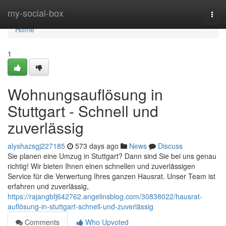
Home
my-social-box
Togg
navi
Home
1
Wohnungsauflösung in
Stuttgart - Schnell und
zuverlässig
alyshazsgj227185
573 days ago
News
Discuss
Sie planen eine Umzug in Stuttgart? Dann sind Sie bei uns genau
richtig! Wir bieten Ihnen einen schnellen und zuverlässigen
Service für die Verwertung Ihres ganzen Hausrat. Unser Team ist
erfahren und zuverlässig,
https://rajangbfj642762.angelinsblog.com/30838022/hausrat-
auflösung-in-stuttgart-schnell-und-zuverlässig
Comments
Who Upvoted