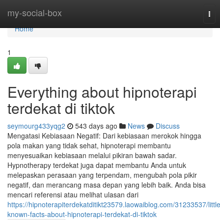
Home
my-social-box
Tog
nav
Home
1
Everything about hipnoterapi
terdekat di tiktok
seymourg433yqg2
543 days ago
News
Discuss
Mengatasi Kebiasaan Negatif: Dari kebiasaan merokok hingga
pola makan yang tidak sehat, hipnoterapi membantu
menyesuaikan kebiasaan melalui pikiran bawah sadar.
Hypnotherapy terdekat juga dapat membantu Anda untuk
melepaskan perasaan yang terpendam, mengubah pola pikir
negatif, dan merancang masa depan yang lebih baik. Anda bisa
mencari referensi atau melihat ulasan dari
https://hipnoterapiterdekatditikt23579.laowaiblog.com/31233537/little
known-facts-about-hipnoterapi-terdekat-di-tiktok