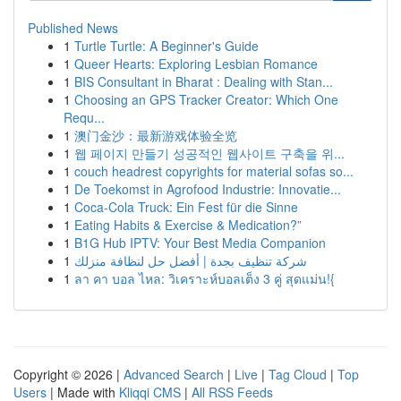
Published News
1
Turtle Turtle: A Beginner's Guide
1
Queer Hearts: Exploring Lesbian Romance
1
BIS Consultant in Bharat : Dealing with Stan...
1
Choosing an GPS Tracker Creator: Which One
Requ...
1
澳门金沙：最新游戏体验全览
1
웹 페이지 만들기 성공적인 웹사이트 구축을 위...
1
couch headrest copyrights for material sofas so...
1
De Toekomst in Agrofood Industrie: Innovatie...
1
Coca-Cola Truck: Ein Fest für die Sinne
1
Eating Habits & Exercise & Medication?”
1
B1G Hub IPTV: Your Best Media Companion
1
شركة تنظيف بجدة | أفضل حل لنظافة منزلك
1
ลา คา บอล ไหล: วิเคราะห์บอลเต็ง 3 คู่ สุดแม่น!{
Copyright © 2026 |
Advanced Search
|
Live
|
Tag Cloud
|
Top
Users
| Made with
Kliqqi CMS
|
All RSS Feeds