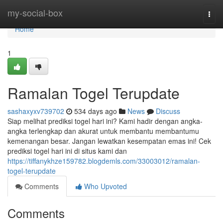
Home
my-social-box
Togg
navi
Home
1
Ramalan Togel Terupdate
sashaxyxv739702
534 days ago
News
Discuss
Siap melihat prediksi togel hari ini? Kami hadir dengan angka-
angka terlengkap dan akurat untuk membantu membantumu
kemenangan besar. Jangan lewatkan kesempatan emas ini! Cek
prediksi togel hari ini di situs kami dan
https://tiffanykhze159782.blogdemls.com/33003012/ramalan-
togel-terupdate
Comments
Who Upvoted
Comments