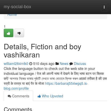
Home
my-social-box
Togg
navi
Home
1
Details, Fiction and boy
vashikaran
williaml284mlk0
510 days ago
News
Discuss
Click the language button to check out the web site in your
individual language / पेज को अपनी भाषा में देखने के लिए भाषा बटन पर क्लिक
करें/ আপনার নিজের ভাষায় পৃষ্ঠাটি দেখতে ভাষা বোতামে ক্লিক করুন आठवां तरीका है की उस
स्त्री के वस्त्र या बाएं पैर के मोजा
https://barbaraj554wgq5.is-
blog.com/profile
Comments
Who Upvoted
Comments