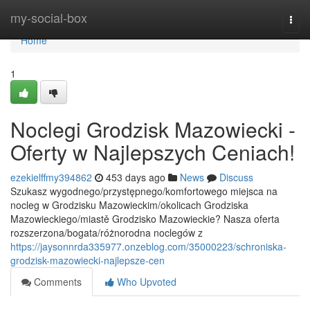
Home
my-social-box
Togg
navi
Home
1
Noclegi Grodzisk Mazowiecki -
Oferty w Najlepszych Ceniach!
ezekielffmy394862
453 days ago
News
Discuss
Szukasz wygodnego/przystępnego/komfortowego miejsca na
nocleg w Grodzisku Mazowieckim/okolicach Grodziska
Mazowieckiego/miastě Grodzisko Mazowieckie? Nasza oferta
rozszerzona/bogata/różnorodna noclegów z
https://jaysonnrda335977.onzeblog.com/35000223/schroniska-
grodzisk-mazowiecki-najlepsze-cen
Comments
Who Upvoted