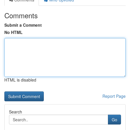
Comments
Submit a Comment
No HTML
HTML is disabled
Report Page
Search
Go