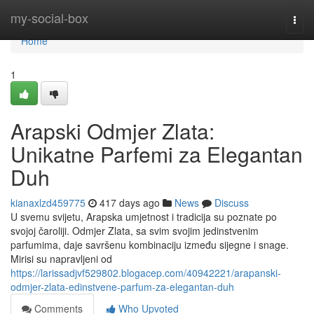
Home
my-social-box
Togg
navi
Home
1
Arapski Odmjer Zlata:
Unikatne Parfemi za Elegantan
Duh
kianaxlzd459775
417 days ago
News
Discuss
U svemu svijetu, Arapska umjetnost i tradicija su poznate po
svojoj čaroliji. Odmjer Zlata, sa svim svojim jedinstvenim
parfumima, daje savršenu kombinaciju između sijegne i snage.
Mirisi su napravljeni od
https://larissadjvf529802.blogacep.com/40942221/arapanski-
odmjer-zlata-edinstvene-parfum-za-elegantan-duh
Comments
Who Upvoted