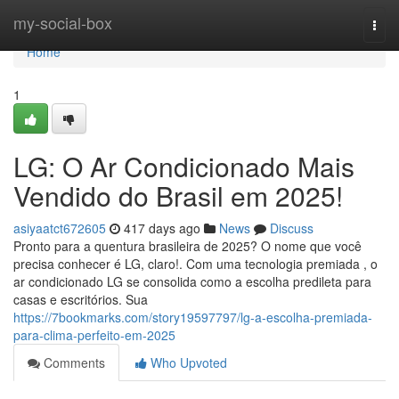
Home
my-social-box
Togg
navi
Home
1
LG: O Ar Condicionado Mais
Vendido do Brasil em 2025!
asiyaatct672605
417 days ago
News
Discuss
Pronto para a quentura brasileira de 2025? O nome que você
precisa conhecer é LG, claro!. Com uma tecnologia premiada , o
ar condicionado LG se consolida como a escolha predileta para
casas e escritórios. Sua
https://7bookmarks.com/story19597797/lg-a-escolha-premiada-
para-clima-perfeito-em-2025
Comments
Who Upvoted