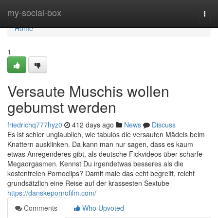
Home
my-social-box
Togg
navi
Home
1
Versaute Muschis wollen
gebumst werden
friedrichq777hyz0
412 days ago
News
Discuss
Es ist schier unglaublich, wie tabulos die versauten Mädels beim
Knattern ausklinken. Da kann man nur sagen, dass es kaum
etwas Anregenderes gibt, als deutsche Fickvideos über scharfe
Megaorgasmen. Kennst Du irgendetwas besseres als die
kostenfreien Pornoclips? Damit male das echt begreift, reicht
grundsätzlich eine Reise auf der krassesten Sextube
https://danskepornofilm.com/
Comments
Who Upvoted