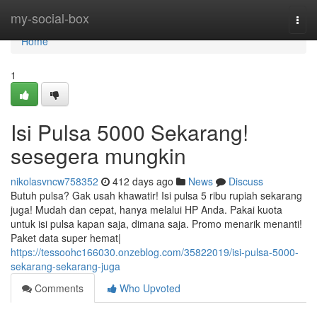
Home
my-social-box
Togg
navi
Home
1
Isi Pulsa 5000 Sekarang!
sesegera mungkin
nikolasvncw758352
412 days ago
News
Discuss
Butuh pulsa? Gak usah khawatir! Isi pulsa 5 ribu rupiah sekarang
juga! Mudah dan cepat, hanya melalui HP Anda. Pakai kuota
untuk isi pulsa kapan saja, dimana saja. Promo menarik menanti!
Paket data super hemat|
https://tessoohc166030.onzeblog.com/35822019/isi-pulsa-5000-
sekarang-sekarang-juga
Comments
Who Upvoted