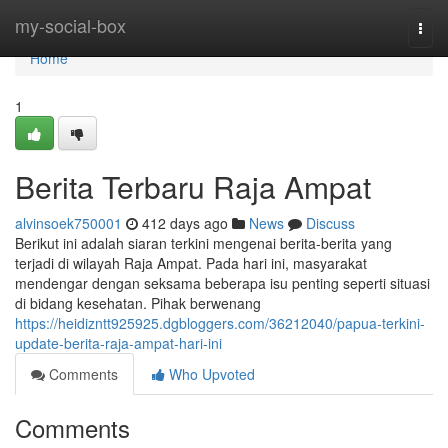
Home
my-social-box
Togg
navi
Home
1
Berita Terbaru Raja Ampat
alvinsoek750001
412 days ago
News
Discuss
Berikut ini adalah siaran terkini mengenai berita-berita yang
terjadi di wilayah Raja Ampat. Pada hari ini, masyarakat
mendengar dengan seksama beberapa isu penting seperti situasi
di bidang kesehatan. Pihak berwenang
https://heidizntt925925.dgbloggers.com/36212040/papua-terkini-
update-berita-raja-ampat-hari-ini
Comments
Who Upvoted
Comments