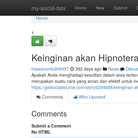
Home
my-social-box
Home
New
Submit
Home
1
Keinginan akan Hipnotera
hassanunfu908497
392 days ago
News
Discu
Apakah Anda menghadapi kesulitan dalam area terten
merupakan suatu cara yang aman dan efektif untuk 
https://getsocialsource.com/story5294688/keinginan-a
Comments
Who Upvoted
Comments
Submit a Comment
No HTML