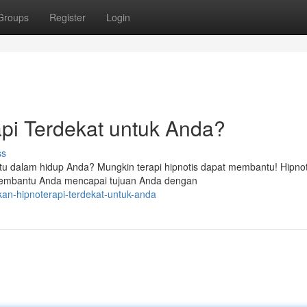
Groups
Register
Login
pi Terdekat untuk Anda?
ss
tu dalam hidup Anda? Mungkin terapi hipnotis dapat membantu! Hipno
membantu Anda mencapai tujuan Anda dengan
kan-hipnoterapi-terdekat-untuk-anda