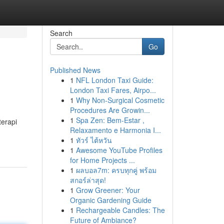
Search
Go
Published News
1
NFL London Taxi Guide:
London Taxi Fares, Airpo...
1
Why Non-Surgical Cosmetic
Procedures Are Growin...
1
Spa Zen: Bem-Estar ,
terapi
Relaxamento e Harmonia I...
1
ทัวร์ ไต้หวัน
1
Awesome YouTube Profiles
for Home Projects ...
1
ผลบอล7m: ครบทุกคู่ พร้อม
สกอร์ล่าสุด!
1
Grow Greener: Your
Organic Gardening Guide
1
Rechargeable Candles: The
Future of Ambiance?