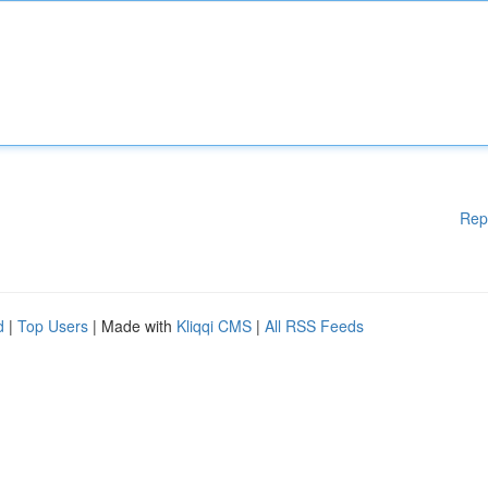
Rep
d
|
Top Users
| Made with
Kliqqi CMS
|
All RSS Feeds