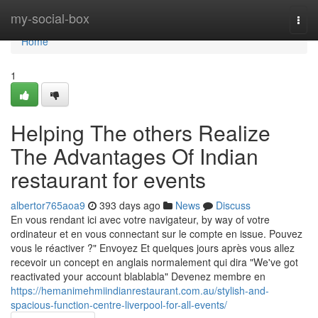
Home
my-social-box
Togg
navi
Home
1
Helping The others Realize
The Advantages Of Indian
restaurant for events
albertor765aoa9
393 days ago
News
Discuss
En vous rendant ici avec votre navigateur, by way of votre
ordinateur et en vous connectant sur le compte en issue. Pouvez
vous le réactiver ?" Envoyez Et quelques jours après vous allez
recevoir un concept en anglais normalement qui dira "We've got
reactivated your account blablabla" Devenez membre en
https://hemanimehmiindianrestaurant.com.au/stylish-and-
spacious-function-centre-liverpool-for-all-events/