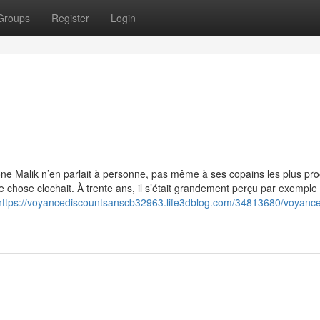
Groups
Register
Login
b
e Malik n’en parlait à personne, pas même à ses copains les plus pro
ue chose clochait. À trente ans, il s’était grandement perçu par exemple
https://voyancediscountsanscb32963.life3dblog.com/34813680/voyanc