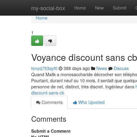
Home
my-social-box
Home
New
Submit
Home
1
Voyance discount sans c
tonyq753qyf0
388 days ago
News
Discuss
Quand Malik a monosaccharide décrocher son téléphon
Pourtant, durant neuf ou 10 mois, il sentait que quelq
personne de net, distinct, très discret. Ingénieur dans
discount-sans-cb
Comments
Who Upvoted
Comments
Submit a Comment