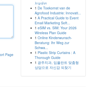
λιμάνι
1
De Toekomst van de
Agrofood Industrie: Innovati...
1
A Practical Guide to Event
Email Marketing Soft...
1
eSIM vs. SIM: Your 2026
Wireless Plan Guide
1
Online Kinderwunsch-
Beratung: Ihr Weg zur
Schwa...
1
Plastic Strip Curtains : A
ort Page
Thorough Guide
1
광주치과, 임플란트 맞춤형
상담으로 자신감 되찾기