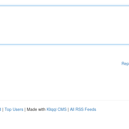
Rep
d
|
Top Users
| Made with
Kliqqi CMS
|
All RSS Feeds