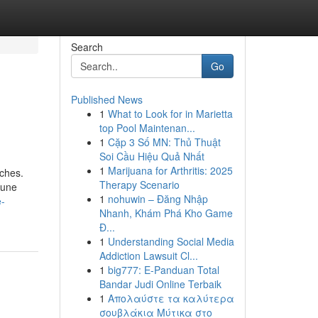
Search
Go
Published News
1
What to Look for in Marietta
top Pool Maintenan...
1
Cặp 3 Số MN: Thủ Thuật
Soi Cầu Hiệu Quả Nhất
1
Marijuana for Arthritis: 2025
ches.
Therapy Scenario
 une
1
nohuwin – Đăng Nhập
e-
Nhanh, Khám Phá Kho Game
Đ...
1
Understanding Social Media
Addiction Lawsuit Cl...
1
big777: E-Panduan Total
Bandar Judi Online Terbaik
1
Απολαύστε τα καλύτερα
σουβλάκια Μύτικα στο