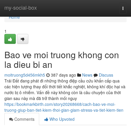
Home
my-social-box
Togg
navi
Home
1
Bao ve moi truong khong con
la dieu bi an
moitruong5d456mkh5
387 days ago
News
Discuss
Trái Đất đang phát đi những thông điệp cầu cứu khẩn cấp qua
các hiện tượng thay đổi thời tiết khắc nghiệt, không khí độc hại và
nước bị ô nhiễm. Vấn đề này không còn là câu chuyện của thời
gian sau này mà đã trở thành mối nguy
https://bookmarkbirth.com/story20268668/cach-bao-ve-moi-
truong-giup-ban-tiet-kiem-thoi-gian-giam-stress-va-tiet-kiem-tien
Comments
Who Upvoted