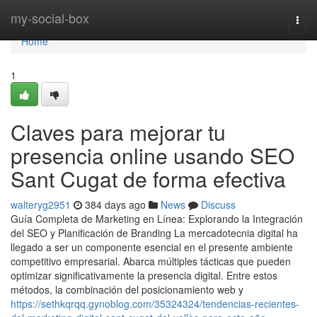
Home
my-social-box
Togg
navi
Home
1
Claves para mejorar tu
presencia online usando SEO
Sant Cugat de forma efectiva
walteryg2951
384 days ago
News
Discuss
Guía Completa de Marketing en Línea: Explorando la Integración
del SEO y Planificación de Branding La mercadotecnia digital ha
llegado a ser un componente esencial en el presente ambiente
competitivo empresarial. Abarca múltiples tácticas que pueden
optimizar significativamente la presencia digital. Entre estos
métodos, la combinación del posicionamiento web y
https://sethkqrqq.gynoblog.com/35324324/tendencias-recientes-