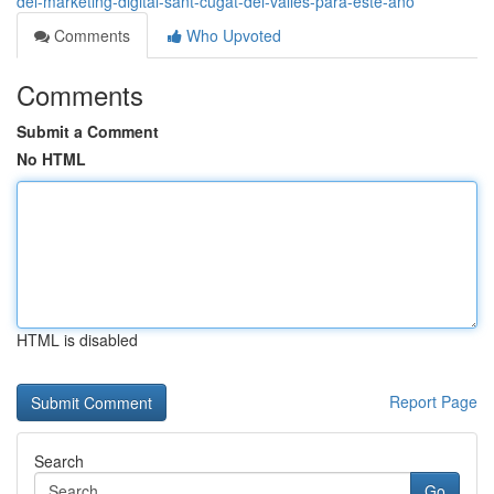
del-marketing-digital-sant-cugat-del-vallès-para-este-año
Comments
Who Upvoted
Comments
Submit a Comment
No HTML
HTML is disabled
Report Page
Search
Go