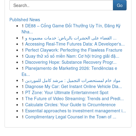
Go
Published News
1
DE88 – Cổng Game Đổi Thưởng Uy Tín, Đăng Ký
Nha...
1
القضاء على الحشرات بالرياض: خدمات مضمونة و ...
1
Accessing Real-Time Futures Data: A Developer's...
1
Perfect Claywork: Perfecting the Flawless Fracture
1
Quay thử xổ số miền Nam: Cơ hội trúng giải đặ...
1
Discovering Hope: Substance Recovery Progr...
1
Planejamento de Marketing 2026: Tendências e
Es...
1
مواد خام لمستحضرات التجميل : مرشد كامل للموردين
1
Diagnose My Car: Get Instant Online Vehicle Dia...
1
PT Zone: Your Ultimate Entertainment Spot
1
The Future of Video Streaming: Trends and Predi...
1
Calculate Circles: Your Guide to Circumference
1
Essential approaches to investment management i...
1
Complimentary Legal Counsel in the Town of ...