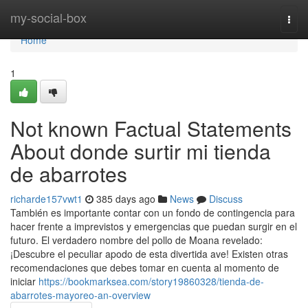
Home
my-social-box
Togg
navi
Home
1
Not known Factual Statements
About donde surtir mi tienda
de abarrotes
richarde157vwt1
385 days ago
News
Discuss
También es importante contar con un fondo de contingencia para
hacer frente a imprevistos y emergencias que puedan surgir en el
futuro. El verdadero nombre del pollo de Moana revelado:
¡Descubre el peculiar apodo de esta divertida ave! Existen otras
recomendaciones que debes tomar en cuenta al momento de
iniciar
https://bookmarksea.com/story19860328/tienda-de-
abarrotes-mayoreo-an-overview