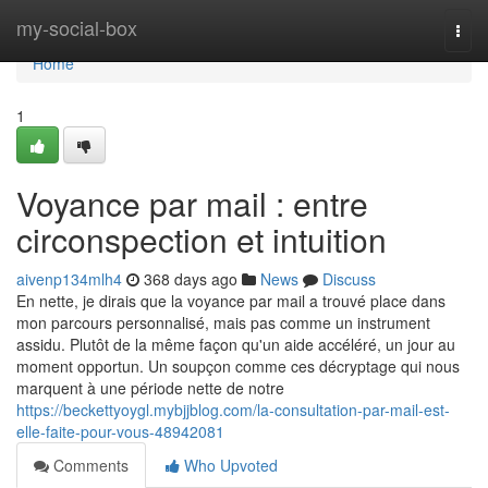
Home
my-social-box
Togg
navi
Home
1
Voyance par mail : entre
circonspection et intuition
aivenp134mlh4
368 days ago
News
Discuss
En nette, je dirais que la voyance par mail a trouvé place dans
mon parcours personnalisé, mais pas comme un instrument
assidu. Plutôt de la même façon qu'un aide accéléré, un jour au
moment opportun. Un soupçon comme ces décryptage qui nous
marquent à une période nette de notre
https://beckettyoygl.mybjjblog.com/la-consultation-par-mail-est-
elle-faite-pour-vous-48942081
Comments
Who Upvoted