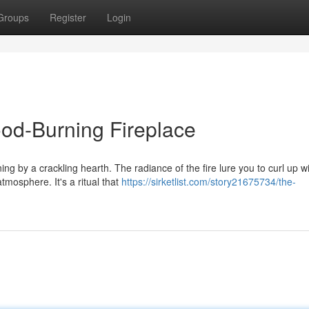
Groups
Register
Login
od-Burning Fireplace
ng by a crackling hearth. The radiance of the fire lure you to curl up w
mosphere. It's a ritual that
https://sirketlist.com/story21675734/the-