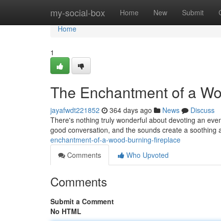
Home
my-social-box
Home
New
Submit
Home
1
The Enchantment of a Wo
jayafwdt221852
364 days ago
News
Discuss
There's nothing truly wonderful about devoting an eveni
good conversation, and the sounds create a soothing at
enchantment-of-a-wood-burning-fireplace
Comments
Who Upvoted
Comments
Submit a Comment
No HTML