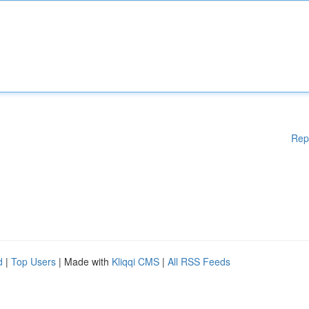
Rep
d
|
Top Users
| Made with
Kliqqi CMS
|
All RSS Feeds