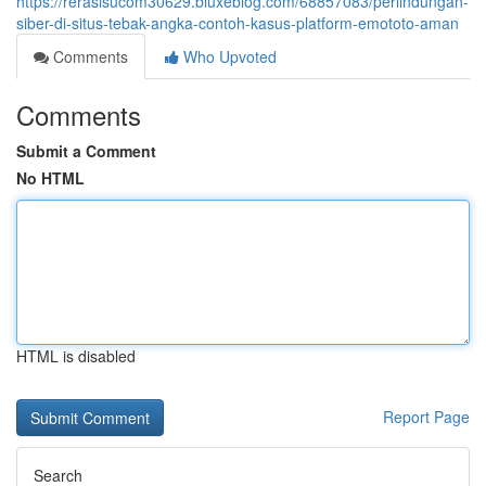
https://rerasisucom30629.bluxeblog.com/68857083/perlindungan-
siber-di-situs-tebak-angka-contoh-kasus-platform-emototo-aman
Comments
Who Upvoted
Comments
Submit a Comment
No HTML
HTML is disabled
Report Page
Search