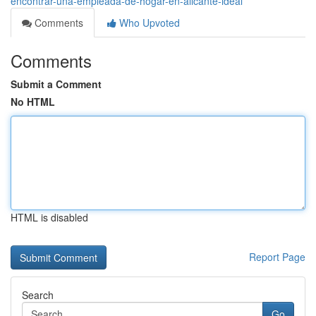
encontrar-una-empleada-de-hogar-en-alicante-ideal
Comments
Who Upvoted
Comments
Submit a Comment
No HTML
HTML is disabled
Report Page
Search
Go