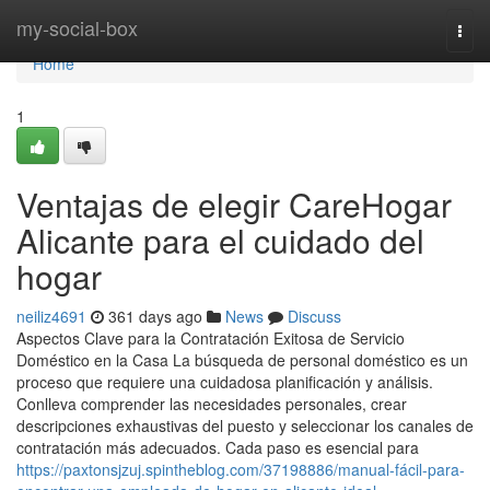
Home
my-social-box
Togg
navi
Home
1
Ventajas de elegir CareHogar
Alicante para el cuidado del
hogar
neiliz4691
361 days ago
News
Discuss
Aspectos Clave para la Contratación Exitosa de Servicio
Doméstico en la Casa La búsqueda de personal doméstico es un
proceso que requiere una cuidadosa planificación y análisis.
Conlleva comprender las necesidades personales, crear
descripciones exhaustivas del puesto y seleccionar los canales de
contratación más adecuados. Cada paso es esencial para
https://paxtonsjzuj.spintheblog.com/37198886/manual-fácil-para-