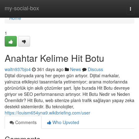
Home
my-social-box
Togg
navi
Home
1
Anahtar Kelime Hit Botu
waltn937bjo4
361 days ago
News
Discuss
Dijital dünyada yarış her geçen gün artıyor. Dijital markalar,
yalnızca etkileyici tasarımlarla yetinemiyor; arama motorlarında
görünürlük için akıllı çözümler şart. İşte burada Hit Botu devreye
giriyor ve SEO performansınızı artırıyor. Hit Botu Nedir ve Neden
Önemlidir? Hit Botu, web sitenize planlı trafik sağlayan yapay zeka
destekli sistemlerdir. Bu teknolojiler,
https://louism654yna9.wikibriefing.com/user
Comments
Who Upvoted
Comments