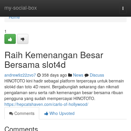
Home
my-social-box
Togg
navi
Home
1
Raih Kemenangan Besar
Bersama slot4d
andrew9z22zvo7
358 days ago
News
Discuss
HINOTOTO kini hadir sebagai platform terpercaya untuk bermain
slot4d dan toto 4D resmi. Bergabunglah sekarang dan nikmati
pengalaman seru serta raih kemenangan besar bersama ribuan
pengguna yang sudah mempercayai HINOTOTO.
https://hepcatshaven.com/carlo-of-hollywood/
Comments
Who Upvoted
Comments