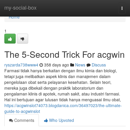
Home
my-social-box
Togg
navi
Home
1
The 5-Second Trick For acgwin
ryszarda738www4
358 days ago
News
Discuss
Farmasi tidak hanya berkaitan dengan ilmu kimia dan biologi,
tetapi juga melibatkan aspek klinis dan manajemen dalam
pengelolaan obat serta pelayanan kesehatan. Selain teori,
mereka juga dibekali dengan praktik laboratorium dan
pengalaman klinis di apotek, rumah sakit, atau industri farmasi.
Hal ini bertujuan agar lulusan tidak hanya menguasai ilmu obat,
https://acgwinslot74073.blogdanica.com/36497023/the-ultimate-
guide-to-acgwinslot
Comments
Who Upvoted