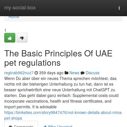
Home
my-social-box
Togg
navi
Home
1
The Basic Principles Of UAE
pet regulations
reginab962nuz7
359 days ago
News
Discuss
Wenn Du aber über ein neues Thema sprechen möchtest, das
nichts mit der bisherigen Unterhaltung zu tun hat, dann ist es
besser sprichwörtlich eine neue Unterhaltung mit ChatGPT zu
starten. Das geht dabei ganz einfach: Supplemental costs could
incorporate vaccinations, health and fitness certificates, and
import permits. It is advisable
https://binksites.com/story9847476/not-known-details-about-mina-
pet-shops
Comments
Who Upvoted