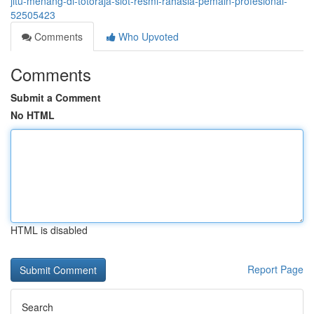
jitu-menang-di-totoraja-slot-resmi-rahasia-pemain-profesional-
52505423
Comments
Who Upvoted
Comments
Submit a Comment
No HTML
HTML is disabled
Report Page
Search