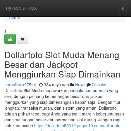
Home
my-social-box
Togg
navi
Home
1
Dollartoto Slot Muda Menang
Besar dan Jackpot
Menggiurkan Siap Dimainkan
heraclitusx975tbj1
334 days ago
News
Discuss
Dollartoto Slot Muda menawarkan pengalaman bermain yang
seru dengan peluang kemenangan besar dan jackpot
menggiurkan yang siap dimenangkan kapan saja. Dengan fitur
lengkap, transaksi mudah, dan sistem yang aman, Dollartoto
adalah pilihan tepat bagi Anda yang ingin meraih keberuntungan
dan keuntungan besar dari permainan slot daring. Jangan ragu
untuk mencoba
https://dollartoto55310.pages10.com/dollartoto-