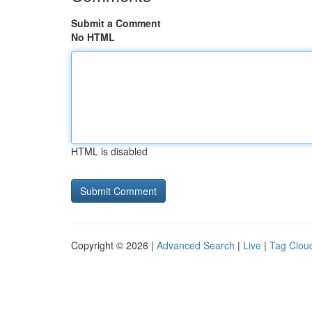
Submit a Comment
No HTML
HTML is disabled
Copyright © 2026 |
Advanced Search
|
Live
|
Tag Clou