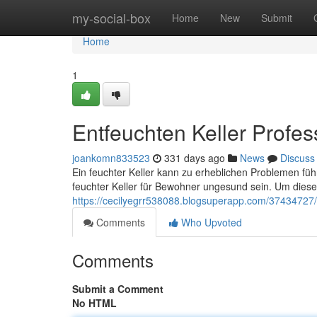
Home
my-social-box
Home
New
Submit
Home
1
Entfeuchten Keller Profes
joankomn833523
331 days ago
News
Discuss
Ein feuchter Keller kann zu erheblichen Problemen füh
feuchter Keller für Bewohner ungesund sein. Um diese
https://cecilyegrr538088.blogsuperapp.com/37434727/p
Comments
Who Upvoted
Comments
Submit a Comment
No HTML