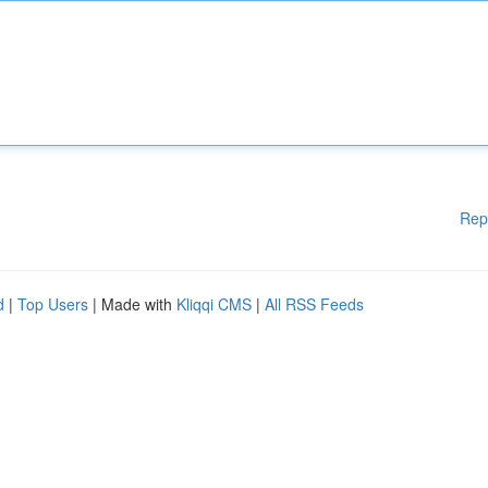
Rep
d
|
Top Users
| Made with
Kliqqi CMS
|
All RSS Feeds