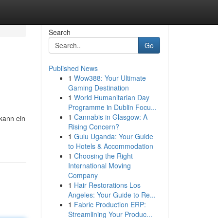
Search
Go
Published News
1
Wow388: Your Ultimate
Gaming Destination
1
World Humanitarian Day
Programme in Dublin Focu...
1
Cannabis in Glasgow: A
kann ein
Rising Concern?
1
Gulu Uganda: Your Guide
to Hotels & Accommodation
1
Choosing the Right
International Moving
Company
1
Hair Restorations Los
Angeles: Your Guide to Re...
1
Fabric Production ERP:
Streamlining Your Produc...