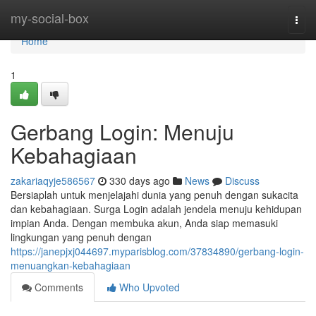
Home
my-social-box
Togg
navi
Home
1
Gerbang Login: Menuju
Kebahagiaan
zakariaqyje586567
330 days ago
News
Discuss
Bersiaplah untuk menjelajahi dunia yang penuh dengan sukacita
dan kebahagiaan. Surga Login adalah jendela menuju kehidupan
impian Anda. Dengan membuka akun, Anda siap memasuki
lingkungan yang penuh dengan
https://janepjxj044697.myparisblog.com/37834890/gerbang-login-
menuangkan-kebahagiaan
Comments
Who Upvoted