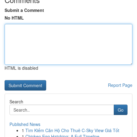
Submit a Comment
No HTML
HTML is disabled
Report Page
Search
Go
Published News
1
Tìm Kiếm Căn Hộ Cho Thuê C-Sky View Giá Tốt
1
Chicken Egg Hatching: A Full Timeline