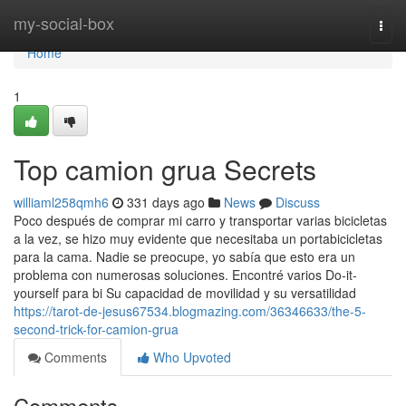
Home
my-social-box
Togg
navi
Home
1
Top camion grua Secrets
williaml258qmh6
331 days ago
News
Discuss
Poco después de comprar mi carro y transportar varias bicicletas
a la vez, se hizo muy evidente que necesitaba un portabicicletas
para la cama. Nadie se preocupe, yo sabía que esto era un
problema con numerosas soluciones. Encontré varios Do-it-
yourself para bi Su capacidad de movilidad y su versatilidad
https://tarot-de-jesus67534.blogmazing.com/36346633/the-5-
second-trick-for-camion-grua
Comments
Who Upvoted
Comments