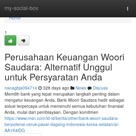
Home
my-social-box
Togg
navi
Home
1
Perusahaan Keuangan Woori
Saudara: Alternatif Unggul
untuk Persyaratan Anda
nanagbja094714
328 days ago
News
Discuss
Memilih bank yang tepat merupakan langkah penting dalam
mengatur keuangan Anda. Bank Woori Saudara hadir sebagai
solusi terpercaya untuk memenuhi semua kebutuhan finansial
Anda, mulai dari pembiayaan. Dengan komitmen
https://www.msn.com/id-id/berita/other/bank-woori-saudara-
berpotensi-ceruk-pasar-dagang-indonesia-korea-selatan/ar-
AA1K4lDG