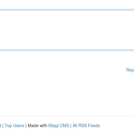
Rep
d
|
Top Users
| Made with
Kliqqi CMS
|
All RSS Feeds