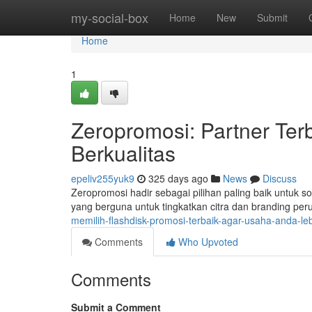
Home
my-social-box
Home
New
Submit
Home
1
Zeropromosi: Partner Ter
Berkualitas
epeliv255yuk9
325 days ago
News
Discuss
Zeropromosi hadir sebagai pilihan paling baik untuk 
yang berguna untuk tingkatkan citra dan branding p
memilih-flashdisk-promosi-terbaik-agar-usaha-anda-leb
Comments
Who Upvoted
Comments
Submit a Comment