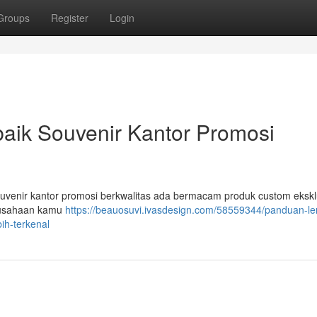
Groups
Register
Login
baik Souvenir Kantor Promosi
souvenir kantor promosi berkwalitas ada bermacam produk custom ekskl
erusahaan kamu
https://beauosuvi.ivasdesign.com/58559344/panduan-l
ih-terkenal