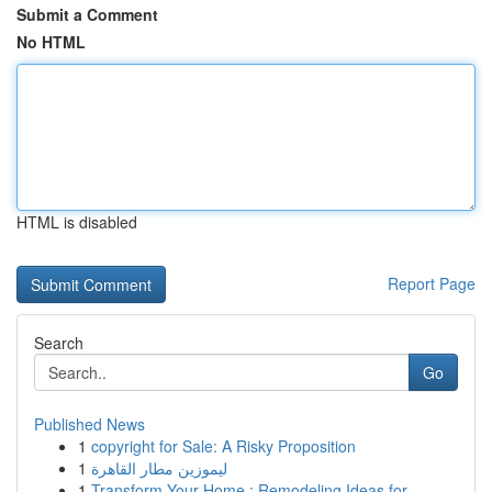
Submit a Comment
No HTML
HTML is disabled
Report Page
Search
Go
Published News
1
copyright for Sale: A Risky Proposition
1
ليموزين مطار القاهرة
1
Transform Your Home : Remodeling Ideas for ...