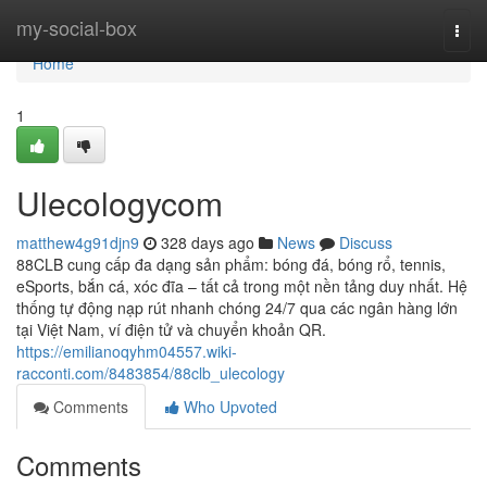
Home
my-social-box
Togg
navi
Home
1
Ulecologycom
matthew4g91djn9
328 days ago
News
Discuss
88CLB cung cấp đa dạng sản phẩm: bóng đá, bóng rổ, tennis,
eSports, bắn cá, xóc đĩa – tất cả trong một nền tảng duy nhất. Hệ
thống tự động nạp rút nhanh chóng 24/7 qua các ngân hàng lớn
tại Việt Nam, ví điện tử và chuyển khoản QR.
https://emilianoqyhm04557.wiki-
racconti.com/8483854/88clb_ulecology
Comments
Who Upvoted
Comments