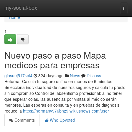
Home
my-social-box
Togg
navi
Home
1
Nuevo paso a paso Mapa
medicos para empresas
giosuej517kct4
324 days ago
News
Discuss
Retornar Calcula tu seguro online en menos de 5 minutos
Selecciona individualidad de nuestros seguros y calcula tu precio
sin compromiso Control del absentismo profesional: al no tener
que esperar colas, las ausencias por visitas al médico serán
menores. Las esperas en consulta y en pruebas de diagnosis
reduce la
https://normanv976bnz9.wikiusnews.com/user
Comments
Who Upvoted