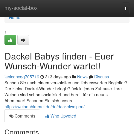
Home
my-social-box
Togg
navi
Home
1
Dackel Babys finden - Euer
Wunsch-Wunder wartet!
janicenxqq705716
313 days ago
News
Discuss
Suchen Sie nach einem verspielten und liebenswerten Begleiter?
Der kleine Dackel-Wunder bringt Glück in jedes Zuhause. Ihre
Welpen sind schon socialisiert und bereit für ein neues
Abenteuer! Schauen Sie sich unsere
https://welpenhimmel.de/de/dackelwelpen/
Comments
Who Upvoted
Comments