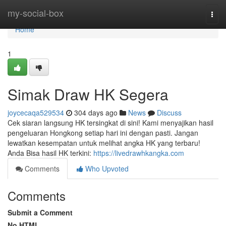
Home
my-social-box
Togg
navi
Home
1
Simak Draw HK Segera
joycecaqa529534
304 days ago
News
Discuss
Cek siaran langsung HK tersingkat di sini! Kami menyajikan hasil
pengeluaran Hongkong setiap hari ini dengan pasti. Jangan
lewatkan kesempatan untuk melihat angka HK yang terbaru!
Anda Bisa hasil HK terkini:
https://livedrawhkangka.com
Comments
Who Upvoted
Comments
Submit a Comment
No HTML