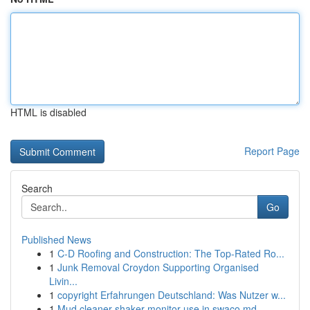
HTML is disabled
Report Page
Search
Go
Published News
1
C-D Roofing and Construction: The Top-Rated Ro...
1
Junk Removal Croydon Supporting Organised
Livin...
1
copyright Erfahrungen Deutschland: Was Nutzer w...
1
Mud cleaner shaker monitor use in swaco md