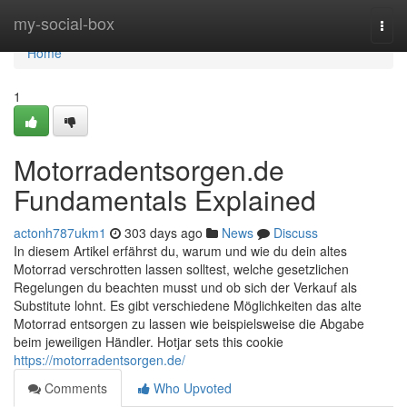
Home
my-social-box
Togg
navi
Home
1
Motorradentsorgen.de
Fundamentals Explained
actonh787ukm1
303 days ago
News
Discuss
In diesem Artikel erfährst du, warum und wie du dein altes
Motorrad verschrotten lassen solltest, welche gesetzlichen
Regelungen du beachten musst und ob sich der Verkauf als
Substitute lohnt. Es gibt verschiedene Möglichkeiten das alte
Motorrad entsorgen zu lassen wie beispielsweise die Abgabe
beim jeweiligen Händler. Hotjar sets this cookie
https://motorradentsorgen.de/
Comments
Who Upvoted