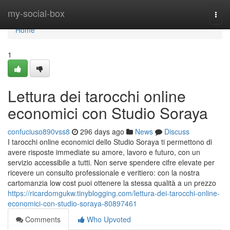
Home
my-social-box
Togg
navi
Home
1
Lettura dei tarocchi online
economici con Studio Soraya
confuciuso890vss8
296 days ago
News
Discuss
I tarocchi online economici dello Studio Soraya ti permettono di
avere risposte immediate su amore, lavoro e futuro, con un
servizio accessibile a tutti. Non serve spendere cifre elevate per
ricevere un consulto professionale e veritiero: con la nostra
cartomanzia low cost puoi ottenere la stessa qualità a un prezzo
https://ricardomgukw.tinyblogging.com/lettura-dei-tarocchi-online-
economici-con-studio-soraya-80897461
Comments
Who Upvoted