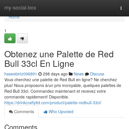
Home
my-social-box
Togg
navi
Home
1
Obtenez une Palette de Red
Bull 33cl En Ligne
haseebirtz096891
298 days ago
News
Discuss
Vous cherchez une palette de Red Bull en ligne? Ne cherchez
plus! Nous proposons à/un prix incroyable, quelques palettes de
Red Bull 33cl. Commandez maintenant et recevez votre
commande rapidement! Disponible.
https://drinkcraftyltd.com/product/palette-redbull-33cl/
Comments
Who Upvoted
Comments