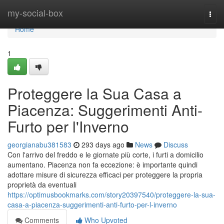
Home
my-social-box
Togg
navi
Home
1
Proteggere la Sua Casa a
Piacenza: Suggerimenti Anti-
Furto per l'Inverno
georgianabu381583
293 days ago
News
Discuss
Con l'arrivo del freddo e le giornate più corte, i furti a domicilio
aumentano. Piacenza non fa eccezione: è importante quindi
adottare misure di sicurezza efficaci per proteggere la propria
proprietà da eventuali
https://optimusbookmarks.com/story20397540/proteggere-la-sua-
casa-a-piacenza-suggerimenti-anti-furto-per-l-inverno
Comments
Who Upvoted