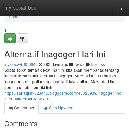
Home
my-social-box
Togg
navi
Home
1
Alternatif Inagoger Hari Ini
alyssaqwiz653845
293 days ago
News
Discuss
Sobat-sobat teman dekat, hari ini kita akan membahas tentang
koleksi terbaru link alternatif inagoger. Karena kamu tahu kan,
inagoger seringkali mengalami ketidakstabilan. Maka dari itu,
penting untuk memiliki link
https://sairaqimy823445.bloggosite.com/45325939/inagoger-link-
alternatif-terbaru-hari-ini
Comments
Who Upvoted
Comments