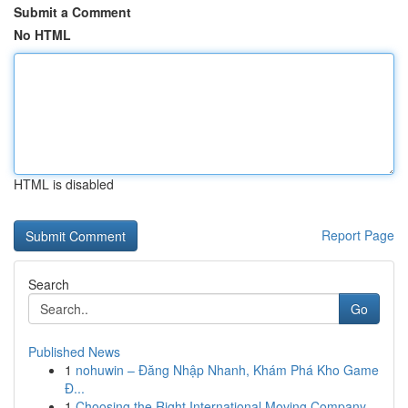
Submit a Comment
No HTML
HTML is disabled
Report Page
Search
Go
Published News
1
nohuwin – Đăng Nhập Nhanh, Khám Phá Kho Game
Đ...
1
Choosing the Right International Moving Company