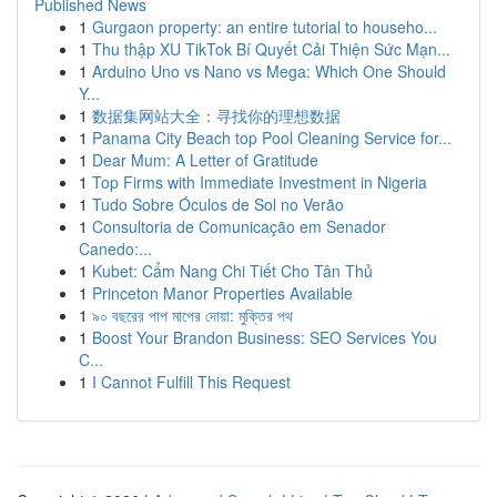
Published News
1
Gurgaon property: an entire tutorial to househo...
1
Thu thập XU TikTok Bí Quyết Cải Thiện Sức Mạn...
1
Arduino Uno vs Nano vs Mega: Which One Should
Y...
1
数据集网站大全：寻找你的理想数据
1
Panama City Beach top Pool Cleaning Service for...
1
Dear Mum: A Letter of Gratitude
1
Top Firms with Immediate Investment in Nigeria
1
Tudo Sobre Óculos de Sol no Verão
1
Consultoria de Comunicação em Senador
Canedo:...
1
Kubet: Cẩm Nang Chi Tiết Cho Tân Thủ
1
Princeton Manor Properties Available
1
৯০ বছরের পাপ মাপের দোয়া: মুক্তির পথ
1
Boost Your Brandon Business: SEO Services You
C...
1
I Cannot Fulfill This Request