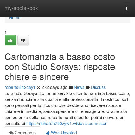
Home
my-social-box
Togg
navi
Home
1
Cartomanzia a basso costo
con Studio Soraya: risposte
chiare e sincere
robertol812cay1
272 days ago
News
Discuss
Lo Studio Soraya ti offre un servizio di cartomanzia a basso costo,
senza rinunciare alla qualità e alla professionalità. I nostri consulti
sono pensati per tutti coloro che desiderano ricevere risposte
chiare e immediate, senza spendere cifre esagerate. Grazie alla
competenza delle nostre cartomanti esperte, potrai ricevere un
consulto di
https://richardh790zyw1.wikievia.com/user
Comments
Who Upvoted