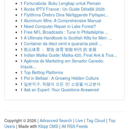
1
Fortunabola: Buku Lengkap untuk Pemain
1
Accès IPTV France : Un Guide Détaillé 2026
1
Flyttfirma Örebro Dina Närliggande Flyttspec...
1
Aluminum Wire: A Comprehensive Manual
1
Need Computer Repair in Lake Forest?
1
Free NFL Broadcasts : Tune In Philadelphia ...
1
A Ultimate Handbook to Scottish Kilts for Men: ...
1
Container da dieci venti e quaranta piedi ...
1
凯云体育 ： 塑造 体育 智能 时代 的 发展
1
Indian Matka Guide: Matka 420, Final Ank & Trus...
1
Agência de Marketing em Senador Canedo:
Impuls...
1
Top Betting Platforms
1
Pot in Belfast : A Growing Hidden Culture
1
일본직구, 득템의 모든 것! 쇼핑몰 비교분석
1
Ask an Expert: Your Questions Answered
Copyright © 2026 |
Advanced Search
|
Live
|
Tag Cloud
|
Top
Users
| Made with
Kliqqi CMS
|
All RSS Feeds