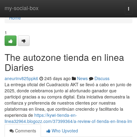
Home
my-social-box
Togg
navi
Home
1
The autozone tienda en linea
Diaries
aneurinv825ppk6
245 days ago
News
Discuss
La entrega oficial del Cuadraciclo AKT se llevó a cabo en junio de
2025, donde celebramos junto al afortunado ganador que
participó gracias a su compra digital. Esta iniciativa demuestra la
confianza y preferencia de nuestros clientes por nuestras
plataformas en línea, que continúan creciendo y facilitando la
experiencia de
https://kywi-tienda-en-
linea32964.blogozz.com/37399364/a-review-of-tienda-en-linea-lm
Comments
Who Upvoted