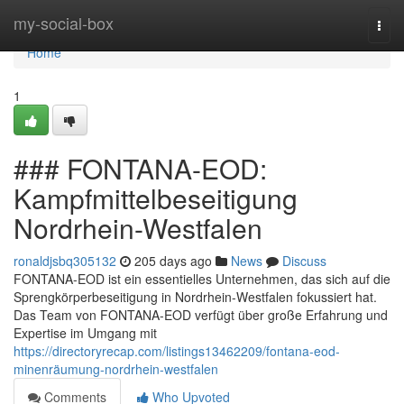
Home
my-social-box
Togg
navi
Home
1
### FONTANA-EOD:
Kampfmittelbeseitigung
Nordrhein-Westfalen
ronaldjsbq305132
205 days ago
News
Discuss
FONTANA-EOD ist ein essentielles Unternehmen, das sich auf die
Sprengkörperbeseitigung in Nordrhein-Westfalen fokussiert hat.
Das Team von FONTANA-EOD verfügt über große Erfahrung und
Expertise im Umgang mit
https://directoryrecap.com/listings13462209/fontana-eod-
minenräumung-nordrhein-westfalen
Comments
Who Upvoted