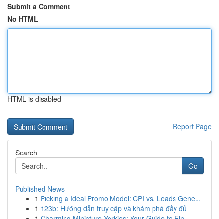
Submit a Comment
No HTML
HTML is disabled
Report Page
Search
Go
Published News
1
Picking a Ideal Promo Model: CPI vs. Leads Gene...
1
123b: Hướng dẫn truy cập và khám phá đầy đủ
1
Charming Miniature Yorkies: Your Guide to Fin...