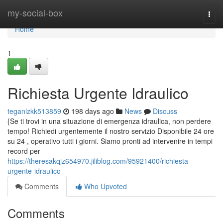
Home
my-social-box
Togg
navi
Home
1
Richiesta Urgente Idraulico
teganlzkk513859
198 days ago
News
Discuss
{Se ti trovi in una situazione di emergenza idraulica, non perdere
tempo! Richiedi urgentemente il nostro servizio Disponibile 24 ore
su 24 , operativo tutti i giorni. Siamo pronti ad intervenire in tempi
record per
https://theresakqjz654970.jiliblog.com/95921400/richiesta-
urgente-idraulico
Comments
Who Upvoted
Comments