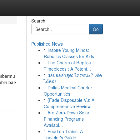
Search
Go
Published News
1
Inspire Young Minds:
Robotics Classes for Kids
1
The Charm of Replica
Timepieces : A Potent...
1
ผลบอลล่าสุด: ใครชนะ? เช็ค
membermu
ได้ที่นี่!
ebih baik
1
Dallas Medical Courier
Opportunities
1
{Fade Disposable V3: A
Comprehensive Review
1
Are Zero-Down Solar
Financing Programs
Availabl...
1
Food on Trains: A
Traveler's Guide